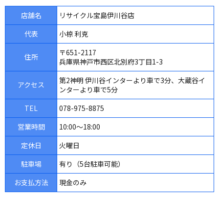
店舗名
リサイクル宝島伊川谷店
代表
小椋 利克
〒651-2117
住所
兵庫県神戸市西区北別府3丁目1-3
第2神明 伊川谷インターより車で3分、大蔵谷イ
アクセス
ンターより車で5分
TEL
078-975-8875
営業時間
10:00～18:00
定休日
火曜日
駐車場
有り（5台駐車可能）
お支払方法
現金のみ